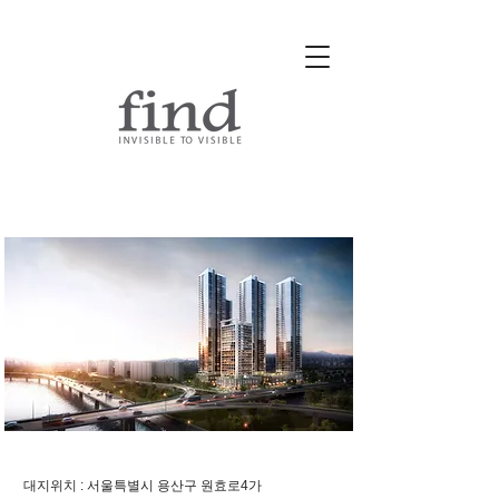
​원효로 현대자동차부지 복합개
발
대지위치 : 서울특별시 용산구 원효로4가