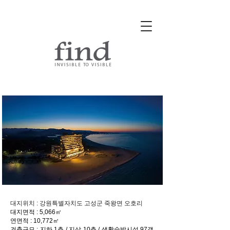
르네블루 바이 워커힐 호텔
대지위치 : 강원특별자치도 고성군 죽왕면 오호리
대지면적 : 5,066㎡
연면적 : 10,772㎡
건축규모 : 지하 1층 / 지상 10층 / 생활숙박시설 97객