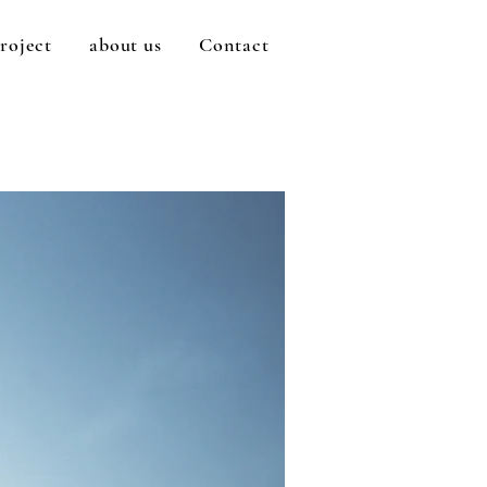
roject
about us
Contact