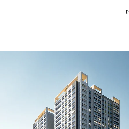
P
안양 센트럴 헤센 주상복합