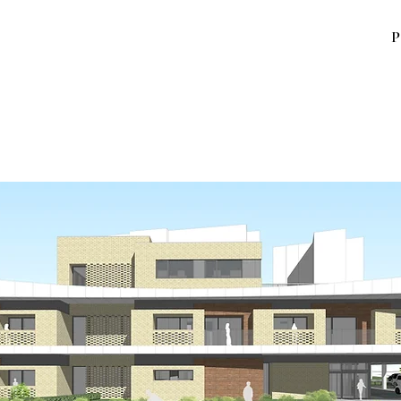
P
공공산후조리원 건립 설계공모
(with 유니크스튜
무소)